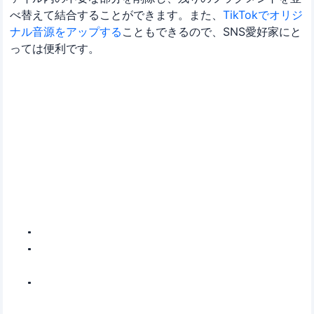
べ替えて結合することができます。また、
TikTokでオリジ
ナル音源をアップする
こともできるので、SNS愛好家にと
っては便利です。
EaseUS Video Editor
多機能動画編集ソフト-楽に動画作成・編集をやり
遂げる
基本及び高度の動画編集機能によって動画をカンタン作成可能
動画のトリミング、クロップ、ズーム、逆再生、再生時間変
更、音声変換などの基本機能が充実
動画に文字、モザイク、字幕、フィルター、オーバーレイ、ミ
ュージック、画面切り替え効果などを追加可能