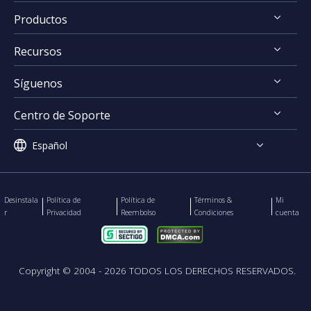
Productos
Descubrir EaseUS
Recursos
Premios & Reseñas
EaseUS VoiceWave
Acuerdo de Licencia
Síguenos
EaseUS Vocal Remover
Guía de editar vídeos
Política de Privacidad
EaseUS VideoKit
Centro de Soporte
Guía de convertir vídeos




EaseUS Video Downloader
Descarga de vídeo y audio
Español


Contactar Soporte
EaseUS Video Editor
Guía de cambiar voz
EaseUS MakeMyAudio
Desinstala
Política de
Política de
Términos &
Mi
r
Privacidad
Reembolso
Condiciones
cuenta
EaseUS RecExperts
Copyright ©
2004 - 2026
TODOS LOS DERECHOS RESERVADOS.