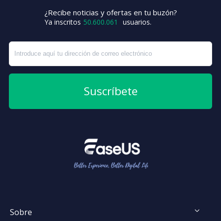
¿Recibe noticias y ofertas en tu buzón?
+6
Ya inscritos
50.600.061
usuarios.
Suscríbete
Sobre