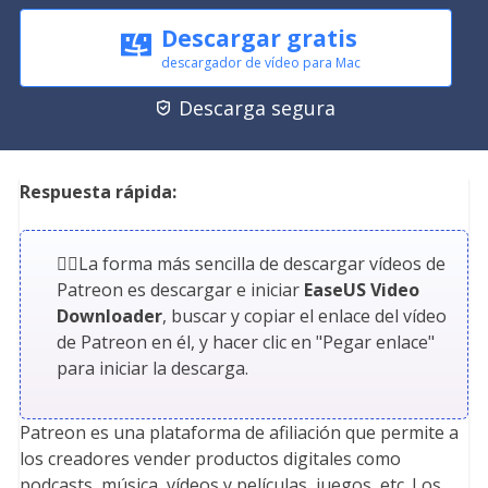
Descargar gratis
descargador de vídeo para Mac
Descarga segura

Respuesta rápida:
✍🏽La forma más sencilla de descargar vídeos de
Patreon es descargar e iniciar
EaseUS Video
Downloader
, buscar y copiar el enlace del vídeo
de Patreon en él, y hacer clic en "Pegar enlace"
para iniciar la descarga.
Patreon es una plataforma de afiliación que permite a
los creadores vender productos digitales como
podcasts, música, vídeos y películas, juegos, etc. Los