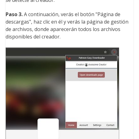
Paso 3.
A continuación, verás el botón "Página de
descargas", haz clic en él y verás la página de gestión
de archivos, donde aparecerán todos los archivos
disponibles del creador.