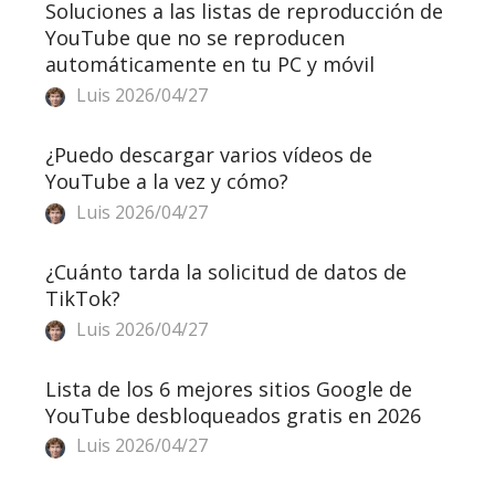
Soluciones a las listas de reproducción de
YouTube que no se reproducen
automáticamente en tu PC y móvil
Luis
2026/04/27
¿Puedo descargar varios vídeos de
YouTube a la vez y cómo?
Luis
2026/04/27
¿Cuánto tarda la solicitud de datos de
TikTok?
Luis
2026/04/27
Lista de los 6 mejores sitios Google de
YouTube desbloqueados gratis en 2026
Luis
2026/04/27