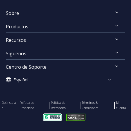
Sobre
Productos
Descubrir EaseUS
Recursos
Premios & Reseñas
EaseUS VoiceWave
Acuerdo de Licencia
Síguenos
EaseUS Vocal Remover
Guía de editar vídeos
Política de Privacidad
EaseUS VideoKit
Centro de Soporte
Guía de convertir vídeos




EaseUS Video Downloader
Descarga de vídeo y audio
Español


Contactar Soporte
EaseUS Video Editor
Guía de cambiar voz
EaseUS MakeMyAudio
Desinstala
Política de
Política de
Términos &
Mi
r
Privacidad
Reembolso
Condiciones
cuenta
EaseUS RecExperts