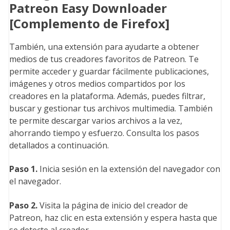
Patreon Easy Downloader
[Complemento de Firefox]
También, una extensión para ayudarte a obtener
medios de tus creadores favoritos de Patreon. Te
permite acceder y guardar fácilmente publicaciones,
imágenes y otros medios compartidos por los
creadores en la plataforma. Además, puedes filtrar,
buscar y gestionar tus archivos multimedia. También
te permite descargar varios archivos a la vez,
ahorrando tiempo y esfuerzo. Consulta los pasos
detallados a continuación.
Paso 1.
Inicia sesión en la extensión del navegador con
el navegador.
Paso 2.
Visita la página de inicio del creador de
Patreon, haz clic en esta extensión y espera hasta que
se detecte al creador.