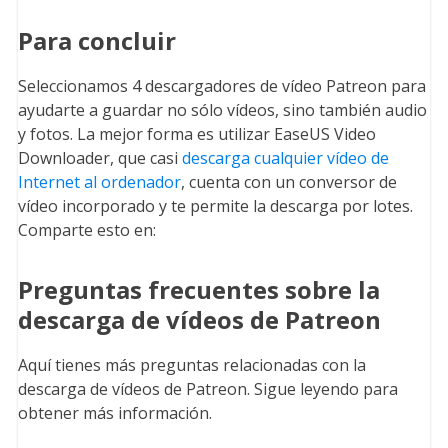
Para concluir
Seleccionamos 4 descargadores de vídeo Patreon para
ayudarte a guardar no sólo vídeos, sino también audio
y fotos. La mejor forma es utilizar EaseUS Video
Downloader, que casi
descarga cualquier vídeo de
Internet al ordenador
, cuenta con un conversor de
vídeo incorporado y te permite la descarga por lotes.
Comparte esto en:
Preguntas frecuentes sobre la
descarga de vídeos de Patreon
Aquí tienes más preguntas relacionadas con la
descarga de vídeos de Patreon. Sigue leyendo para
obtener más información.