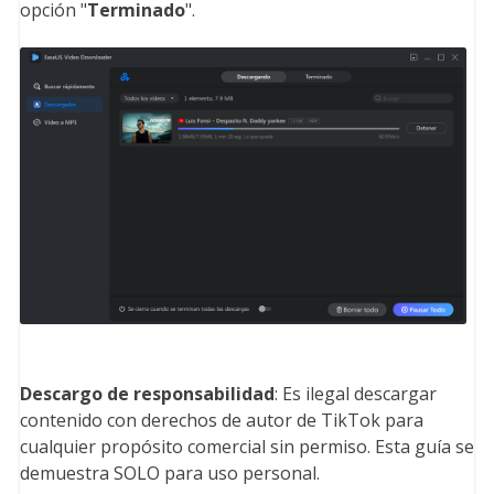
opción "
Terminado
".
Descargo de responsabilidad
: Es ilegal descargar
contenido con derechos de autor de TikTok para
cualquier propósito comercial sin permiso. Esta guía se
demuestra SOLO para uso personal.