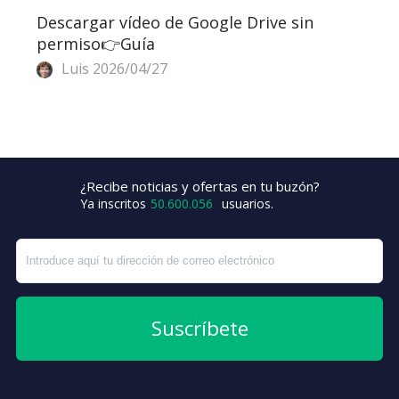
Descargar vídeo de Google Drive sin
permiso👉Guía
Luis
2026/04/27
¿Recibe noticias y ofertas en tu buzón?
+4
Ya inscritos
50.600.056
usuarios.
Suscríbete