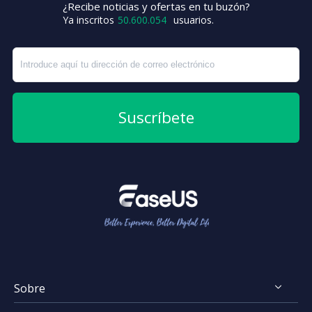
+3
¿Recibe noticias y ofertas en tu buzón?
Ya inscritos
50.600.054
usuarios.
Suscríbete
Sobre