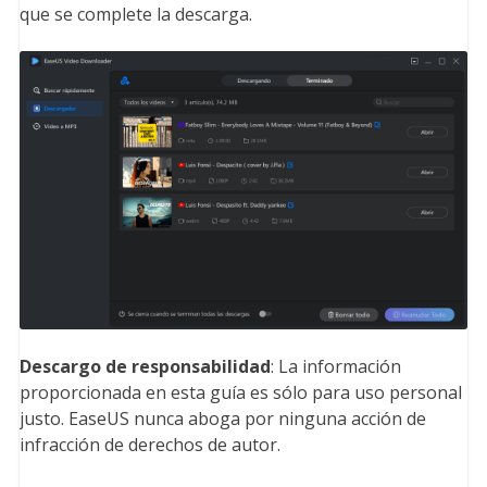
que se complete la descarga.
Descargo de responsabilidad
: La información
proporcionada en esta guía es sólo para uso personal
justo. EaseUS nunca aboga por ninguna acción de
infracción de derechos de autor.