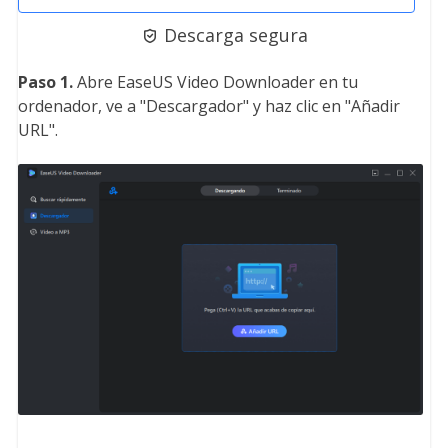
Descarga segura

Paso 1.
Abre EaseUS Video Downloader en tu
ordenador, ve a "Descargador" y haz clic en "Añadir
URL".