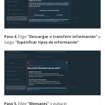
Paso 4.
Elige
"Descargar o transferir información
"
y
luego
"Especificar tipos de información
"
.
Paso 5.
Elige
"Mensajes
"
y pulsa el