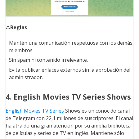
⚠️Reglas
Mantén una comunicación respetuosa con los demás
miembros.
Sin spam ni contenido irrelevante.
Evita publicar enlaces externos sin la aprobación del
administrador.
4. English Movies TV Series Shows
English Movies TV Series
Shows es un conocido canal
de Telegram con 22,1 millones de suscriptores. El canal
ha atraído una gran atención por su amplia biblioteca
de películas y series de TV en inglés. Mantiene sólo