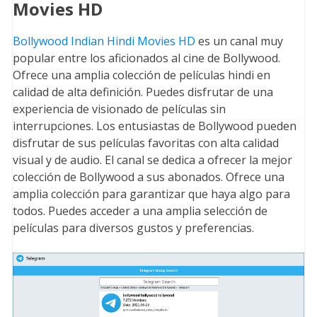
Movies HD
Bollywood Indian Hindi Movies HD
es un canal muy
popular entre los aficionados al cine de Bollywood.
Ofrece una amplia colección de películas hindi en
calidad de alta definición. Puedes disfrutar de una
experiencia de visionado de películas sin
interrupciones. Los entusiastas de Bollywood pueden
disfrutar de sus películas favoritas con alta calidad
visual y de audio. El canal se dedica a ofrecer la mejor
colección de Bollywood a sus abonados. Ofrece una
amplia colección para garantizar que haya algo para
todos. Puedes acceder a una amplia selección de
películas para diversos gustos y preferencias.