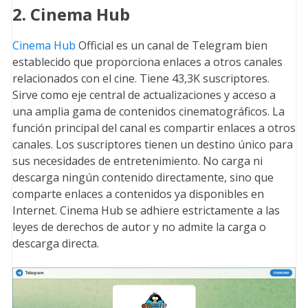
2. Cinema Hub
Cinema Hub
Official es un canal de Telegram bien
establecido que proporciona enlaces a otros canales
relacionados con el cine. Tiene 43,3K suscriptores.
Sirve como eje central de actualizaciones y acceso a
una amplia gama de contenidos cinematográficos. La
función principal del canal es compartir enlaces a otros
canales. Los suscriptores tienen un destino único para
sus necesidades de entretenimiento. No carga ni
descarga ningún contenido directamente, sino que
comparte enlaces a contenidos ya disponibles en
Internet. Cinema Hub se adhiere estrictamente a las
leyes de derechos de autor y no admite la carga o
descarga directa.