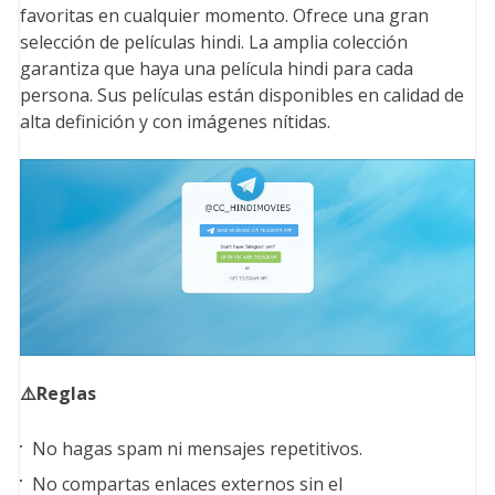
favoritas en cualquier momento. Ofrece una gran
selección de películas hindi. La amplia colección
garantiza que haya una película hindi para cada
persona. Sus películas están disponibles en calidad de
alta definición y con imágenes nítidas.
⚠️Reglas
No hagas spam ni mensajes repetitivos.
No compartas enlaces externos sin el