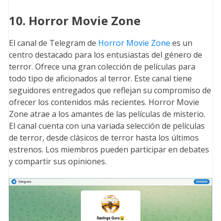
10. Horror Movie Zone
El canal de Telegram de
Horror Movie Zone
es un
centro destacado para los entusiastas del género de
terror. Ofrece una gran colección de películas para
todo tipo de aficionados al terror. Este canal tiene
seguidores entregados que reflejan su compromiso de
ofrecer los contenidos más recientes. Horror Movie
Zone atrae a los amantes de las películas de misterio.
El canal cuenta con una variada selección de películas
de terror, desde clásicos de terror hasta los últimos
estrenos. Los miembros pueden participar en debates
y compartir sus opiniones.