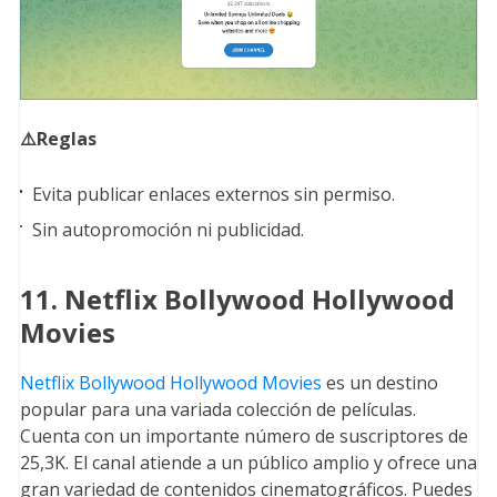
⚠️Reglas
Evita publicar enlaces externos sin permiso.
Sin autopromoción ni publicidad.
11. Netflix Bollywood Hollywood
Movies
Netflix Bollywood Hollywood Movies
es un destino
popular para una variada colección de películas.
Cuenta con un importante número de suscriptores de
25,3K. El canal atiende a un público amplio y ofrece una
gran variedad de contenidos cinematográficos. Puedes