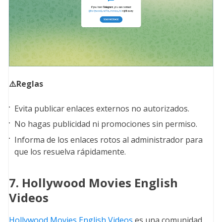
⚠️Reglas
Evita publicar enlaces externos no autorizados.
No hagas publicidad ni promociones sin permiso.
Informa de los enlaces rotos al administrador para
que los resuelva rápidamente.
7. Hollywood Movies English
Videos
Hollywood Movies English Videos
es una comunidad