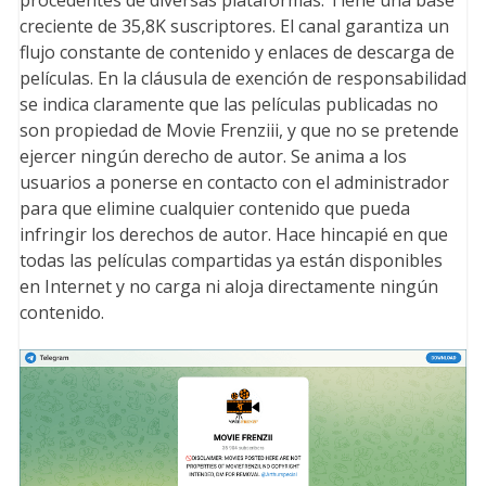
creciente de 35,8K suscriptores. El canal garantiza un
flujo constante de contenido y enlaces de descarga de
películas. En la cláusula de exención de responsabilidad
se indica claramente que las películas publicadas no
son propiedad de Movie Frenziii, y que no se pretende
ejercer ningún derecho de autor. Se anima a los
usuarios a ponerse en contacto con el administrador
para que elimine cualquier contenido que pueda
infringir los derechos de autor. Hace hincapié en que
todas las películas compartidas ya están disponibles
en Internet y no carga ni aloja directamente ningún
contenido.