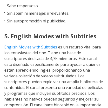
Sabe respetuoso.
Sin spam ni mensajes irrelevantes.
Sin autopromoción ni publicidad.
5. English Movies with Subtitles
English Movies with Subtitles
es un recurso vital para
los entusiastas del cine. Tiene una base de
suscriptores dedicada de 4,7K miembros. Este canal
está diseñado específicamente para ayudar a quienes
están aprendiendo inglés, proporcionando una
variada colección de vídeos subtitulados. Los
suscriptores pueden explorar una amplia biblioteca de
contenidos. El canal presenta una variedad de películas
y programas que incluyen subtítulos precisos. Los
hablantes no nativos pueden seguirlos y mejorar su
comprensión. El canal hace hincapié en la importancia