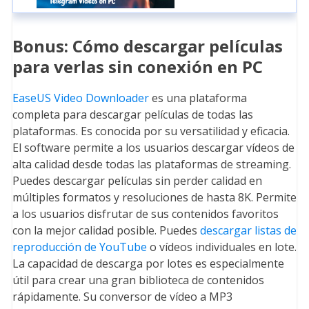
Bonus: Cómo descargar películas
para verlas sin conexión en PC
EaseUS Video Downloader
es una plataforma
completa para descargar películas de todas las
plataformas. Es conocida por su versatilidad y eficacia.
El software permite a los usuarios descargar vídeos de
alta calidad desde todas las plataformas de streaming.
Puedes descargar películas sin perder calidad en
múltiples formatos y resoluciones de hasta 8K. Permite
a los usuarios disfrutar de sus contenidos favoritos
con la mejor calidad posible. Puedes
descargar listas de
reproducción de YouTube
o vídeos individuales en lote.
La capacidad de descarga por lotes es especialmente
útil para crear una gran biblioteca de contenidos
rápidamente. Su conversor de vídeo a MP3