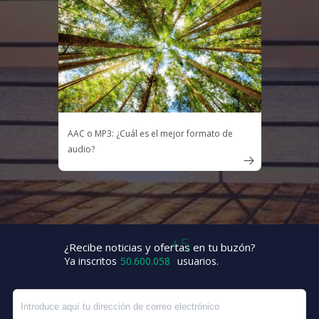
AAC o MP3: ¿Cuál es el mejor formato de
audio?

¿Recibe noticias y ofertas en tu buzón?
+1
Ya inscritos
50.600.063
usuarios.