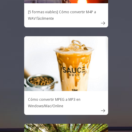
[5 formas viables] Cómo convertir M4P a
WAV fácilmente

Cómo convertir MPEG a MP3 en
Windows/Mac/Online
