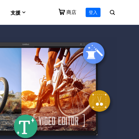
商店
登入
支援
e
VideFlow
Vocal Remover (Online)
支援中心
作流技術
一體化影片工具包
免費線上刪除人聲
下載
for Mac
Video Downloader Online
下載安裝程式
e 影片
生成工具
免費下載任何影片
EaseUS RecExperts
諮詢中心
適用於 PC 和 Mac 的螢幕錄影軟體
售前諮詢
諮詢銷售客服