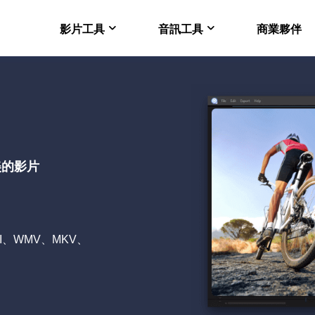
影片工具
音訊工具
商業夥伴
在線版 VideFlow
EaseUS VoiceWav
電商影片製作的 AI 工
即時改變聲音
Video Downloader 
EaseUS VoiceOver
Mac 電腦下載 Youtub
免費線上人工智慧語音
美的影片
VideoKit
多功能影片套裝
I、WMV、MKV、