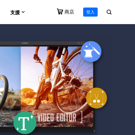
商店
登入
支援
e
VideFlow
Vocal Remover (Online)
支援中心
作流技術
一體化影片工具包
免費線上刪除人聲
下載
for Mac
Video Downloader Online
下載安裝程式
e 影片
生成工具
免費下載任何影片
EaseUS RecExperts
諮詢中心
適用於 PC 和 Mac 的螢幕錄影軟體
售前諮詢
諮詢銷售客服