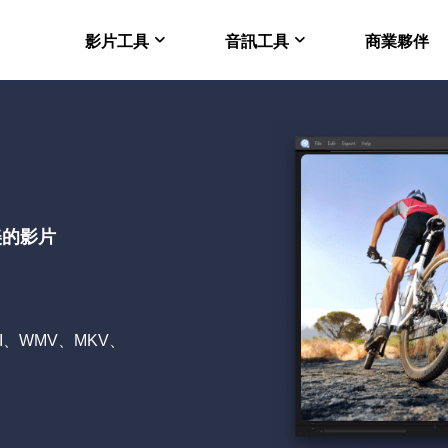
影片工具
音訊工具
商業夥伴
在線版 VideFlow
EaseUS VoiceWav
電商影片製作的 AI 工
即時改變聲音
Video Downloader 
EaseUS VoiceOver
Mac 電腦下載 Youtub
免費線上人工智慧語音
美的影片
VideoKit
多功能影片套裝
I、WMV、MKV、