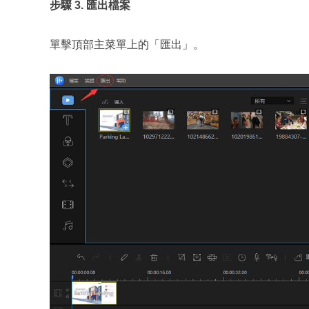
步驟 3. 匯出檔案
單擊頂部主菜單上的「匯出」。