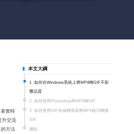
本文大綱
1. 如何在Windows系統上將MP4轉GIF不影
響品質
2. 如何使用Photoshop將MP4轉GIF
3. 如何使用GIF在線轉換器將MP4格式轉換
隨著實時
GIF
提升交流
單的方法
總結