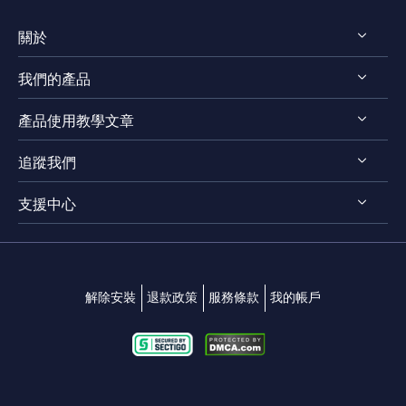
關於
我們的產品
認識 EaseUS
產品使用教學文章
評測 & 獎項
EaseUS VoiceWave
法律聲明
追蹤我們
EaseUS VideoKit
影片剪輯技巧
隱私權政策
EaseUS Video Downloader
支援中心




影片轉檔技巧
EaseUS Video Editor
影片 & 音訊下載
連絡支援團隊
EaseUS Video Converter
變聲技巧
解除安裝
退款政策
服務條款
我的帳戶
EaseUS RecExperts
EaseUS MakeMyAudio