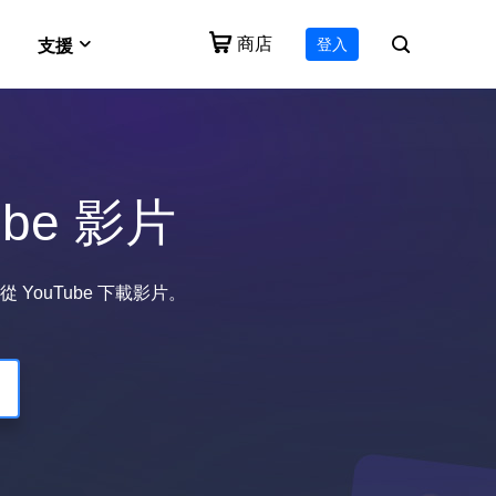
商店
登入
支援
e
VideFlow
Vocal Remover (Online)
支援中心
作流技術
一體化影片工具包
免費線上刪除人聲
ube 影片
下載
for Mac
Video Downloader Online
下載安裝程式
e 影片
生成工具
免費下載任何影片
EaseUS RecExperts
 YouTube 下載影片。
諮詢中心
適用於 PC 和 Mac 的螢幕錄影軟體
售前諮詢
諮詢銷售客服