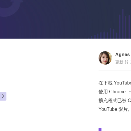
Agnes
更新 於 J
在下載 You
使用 Chrom

擴充程式已被 C
YouTube 影片