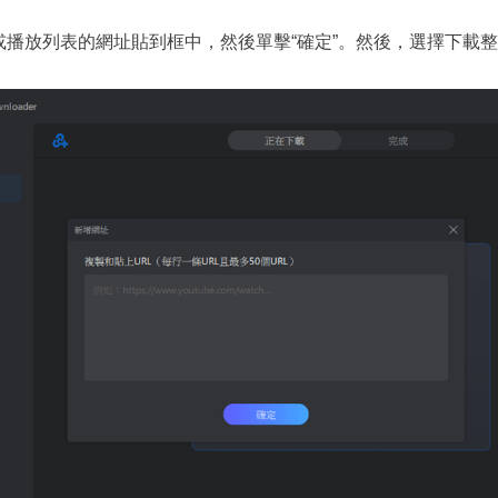
或播放列表的網址貼到框中，然後單擊“確定”。然後，選擇下載