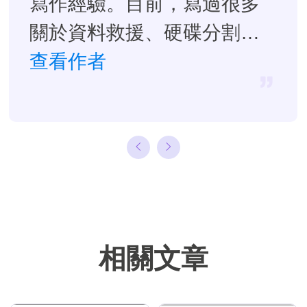
寫作經驗。目前，寫過很多
關於資料救援、硬碟分割管
理或備份還原相關文章，希
查看作者
望能幫助用戶解決困難。…
相關文章