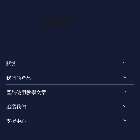
關於
我們的產品
認識 EaseUS
產品使用教學文章
評測 & 獎項
EaseUS VoiceWave
法律聲明
追蹤我們
EaseUS VideoKit
影片剪輯技巧
隱私權政策
EaseUS Video Downloader
支援中心




影片轉檔技巧
EaseUS Video Editor
影片 & 音訊下載
連絡支援團隊