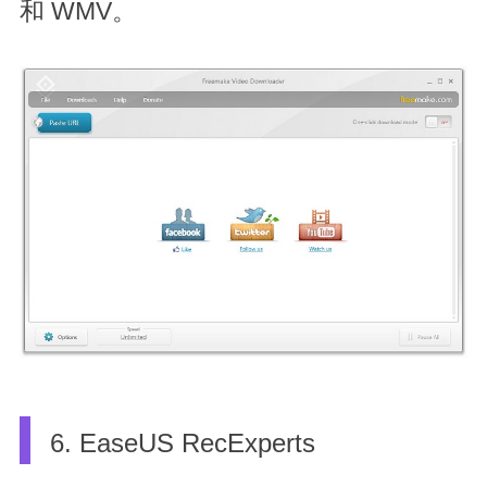
和 WMV。
6. EaseUS RecExperts