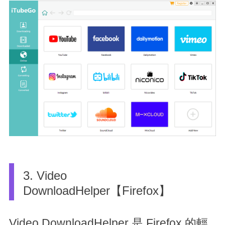
3. Video
DownloadHelper【Firefox】
Video DownloadHelper 是 Firefox 的輕