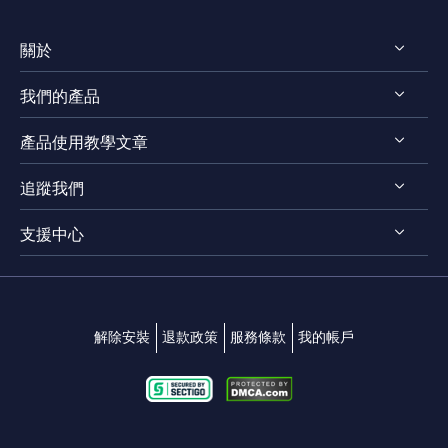
關於
我們的產品
認識 EaseUS
產品使用教學文章
評測 & 獎項
EaseUS VoiceWave
法律聲明
追蹤我們
EaseUS VideoKit
影片剪輯技巧
隱私權政策
EaseUS Video Downloader
支援中心




影片轉檔技巧
EaseUS Video Editor
影片 & 音訊下載
連絡支援團隊
EaseUS Video Converter
變聲技巧
解除安裝
退款政策
服務條款
我的帳戶
EaseUS RecExperts
EaseUS MakeMyAudio