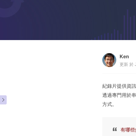
Ken
更新 於 J
紀錄片提供資
透過專門用於

方式。
有哪些