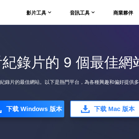
影片工具
音訊工具
商業夥伴
在線版 VideFlow
EaseUS VoiceWav
電商影片製作的 AI 工
即時改變聲音
紀錄片的 9 個最佳網站
Video Downloader 
EaseUS VoiceOver
Mac 電腦下載 Youtub
免費線上人工智慧語音
VideoKit
紀錄片的最佳網站。以下是熱門平台，為各種興趣和偏好提供多
多功能影片套裝
下载 Windows 版本
下载 Mac 版本