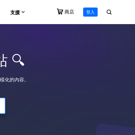
商店
登入
支援
e
VideFlow
Vocal Remover (Online)
支援中心
作流技術
一體化影片工具包
免費線上刪除人聲
 🔍
下載
for Mac
Video Downloader Online
下載安裝程式
e 影片
生成工具
免費下載任何影片
EaseUS RecExperts
樣化的內容。
諮詢中心
適用於 PC 和 Mac 的螢幕錄影軟體
售前諮詢
諮詢銷售客服