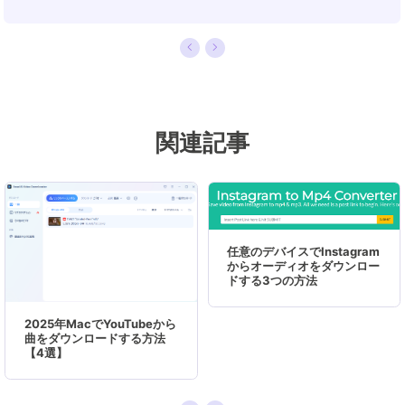
います。現在、データ復元、データバックアッ
プ、ディスククローン、パーティション・ディス
クの管理、または、PC引越しなどの分野に取り
組んでいます。日本の皆様がよくある問題を収集
し、様々なパソコンエラーの対処法、データ復元
関連記事
の方法、SSD換装の方法やディスクの最適化方法
などについて、数多くの記事を書きました。現時
点（2019年8月21日）まで、彼が書いた記事の閲
覧数はなんと550万回に突破！つまり、日本のユ
ーザーは、合計5,500,000回彼の記事を読んで問
任意のデバイスでInstagram
題を解決しました。仕事や記事作成以外、彼は大
からオーディオをダウンロー
ドする3つの方法
部分の時間をタブレット・スマホを弄ること、ゲ
ーミングなどに使っている男の子です。…
2025年MacでYouTubeから
曲をダウンロードする方法
【4選】