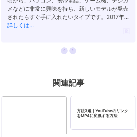
頃から、パソコン、携帯電話、ゲーム機、デジカ
メなどに非常に興味を持ち、新しいモデルが発売
されたらすぐ手に入れたいタイプです。2017年か
らEaseUS Softwareに加入し、大興味をもって
詳しくは...
日本のユーザーにITに関するナレッジを紹介して
います。現在、データ復元、データバックアッ
プ、ディスククローン、パーティション・ディス
クの管理、または、PC引越しなどの分野に取り
組んでいます。日本の皆様がよくある問題を収集
し、様々なパソコンエラーの対処法、データ復元
関連記事
の方法、SSD換装の方法やディスクの最適化方法
などについて、数多くの記事を書きました。現時
点（2019年8月21日）まで、彼が書いた記事の閲
覧数はなんと550万回に突破！つまり、日本のユ
方法3選｜YouTubeのリンク
ーザーは、合計5,500,000回彼の記事を読んで問
をMP4に変換する方法
題を解決しました。仕事や記事作成以外、彼は大
部分の時間をタブレット・スマホを弄ること、ゲ