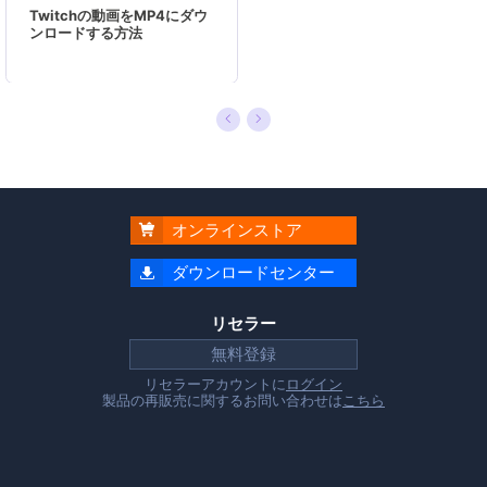
ーミングなどに使っている男の子です。…
Twitchの動画をMP4にダウ
ンロードする方法
オンラインストア

ダウンロードセンター

リセラー
無料登録
リセラーアカウントに
ログイン
製品の再販売に関するお問い合わせは
こちら