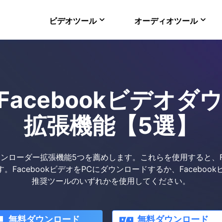
ビデオツール
オーディオツール
VideFlow Online
ECサイト向け動画制作
EaseUS VoiceWav
リアルタイムで声を変
でFacebookビデオ
Video Downloader
オンラインで動画をダ
拡張機能【5選】
EaseUS RecExper
最高のスクリーンレコ
オダウンローダー拡張機能5つ​​を薦めします。これらを使用すると、
FacebookビデオをPCにダウンロードするか、Faceboo
推奨ツールのいずれかを使用してください。
無料ダウンロード
無料ダウンロード