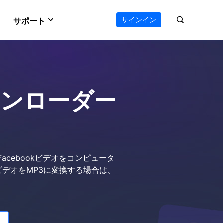
サインイン
サポート
VideFlow
サポートセンター
のAIワークフロー
オールインワン動画ツールキット
e
Vocal Remover (Online)
える
ボーカルリムーバー
ダウンローダー
ダウンロードセンター
 Online
Video Editor
ソフトをダウンロード
ウンロード
使いやすい動画編集ソフト
お問い合わせ
ts
AI Media Player
オンラインチャット
ーダー
Windowsビデオ再生に最適
Facebookビデオをコンピュータ
kビデオをMP3に変換する場合は、