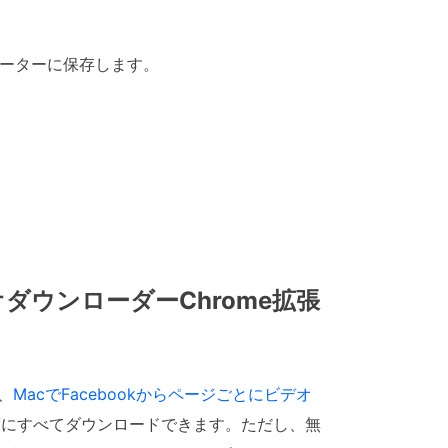
ューターに保存します。
kビデオダウンローダーChrome拡張
、
MacでFacebookからページごとにビデオ
度にすべてダウンロードできます。ただし、無