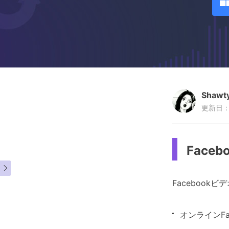
Shawt
更新日：2
Face

Faceboo
オンラインFa