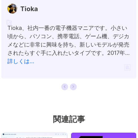
Tioka
Tioka、社内一番の電子機器マニアです。小さい
頃から、パソコン、携帯電話、ゲーム機、デジカ
メなどに非常に興味を持ち、新しいモデルが発売
されたらすぐ手に入れたいタイプです。2017年か
らEaseUS Softwareに加入し、大興味をもって
詳しくは...
日本のユーザーにITに関するナレッジを紹介して
います。現在、データ復元、データバックアッ
プ、ディスククローン、パーティション・ディス
クの管理、または、PC引越しなどの分野に取り
組んでいます。日本の皆様がよくある問題を収集
し、様々なパソコンエラーの対処法、データ復元
関連記事
の方法、SSD換装の方法やディスクの最適化方法
などについて、数多くの記事を書きました。現時
点（2019年8月21日）まで、彼が書いた記事の閲