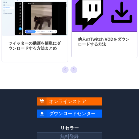
覧数はなんと550万回に突破！つまり、日本のユ
ーザーは、合計5,500,000回彼の記事を読んで問
題を解決しました。仕事や記事作成以外、彼は大
部分の時間をタブレット・スマホを弄ること、ゲ
ーミングなどに使っている男の子です。…
他人のTwitch VODをダウン
ツイッターの動画を簡単にダ
ロードする方法
ウンロードする方法まとめ
オンラインストア

ダウンロードセンター

リセラー
無料登録