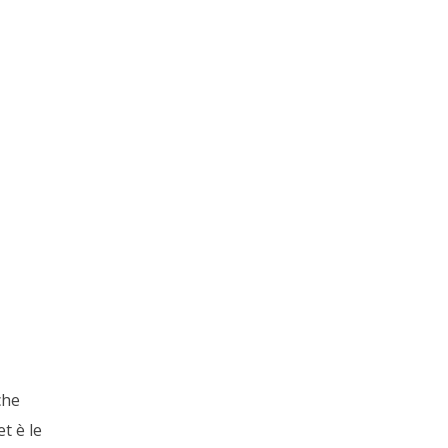
che
t è le