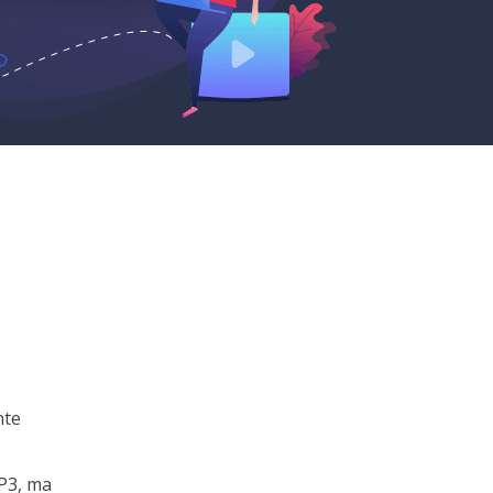
nte
MP3, ma