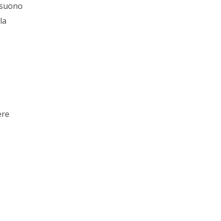
l suono
la
ere