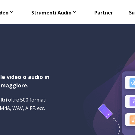
ideo
Strumenti Audio
Partner
Su
VideFlow Online
EaseUS VoiceWav
Video e-commerce co
Cambiare voce in tem
Video Downloade
Scarica video/audio on
le video o audio in
EaseUS RecExpert
e maggiore.
Registratore dello sc
tri oltre 500 formati
M4A, WAV, AIFF, ecc.
o