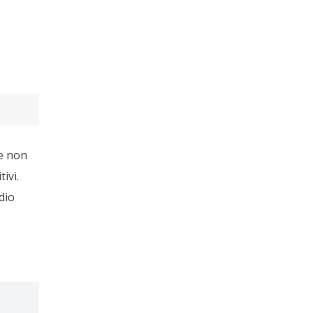
be non
ivi.
dio