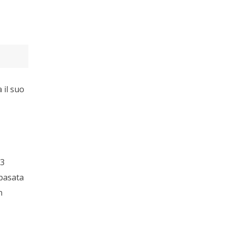
 il suo
P3
 basata
n