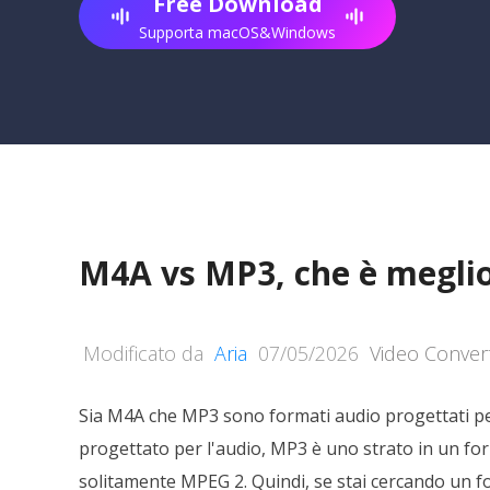
Free Download
Supporta macOS&Windows
M4A vs MP3, che è meglio
Modificato da
Aria
07/05/2026
Video Conver
Sia M4A che MP3 sono formati audio progettati pe
progettato per l'audio, MP3 è uno strato in un 
solitamente MPEG 2. Quindi, se stai cercando un f