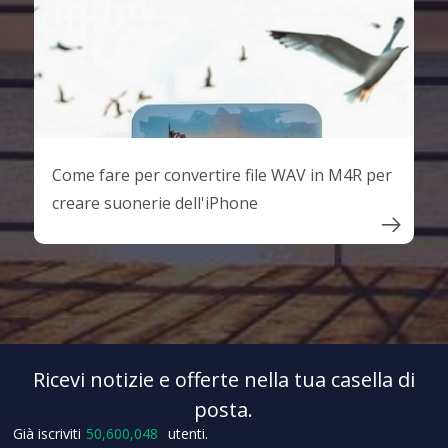
Come fare per convertire file WAV in M4R per
creare suonerie dell'iPhone

Ricevi notizie e offerte nella tua casella di
+3
posta.
Già iscriviti
50,600,049
utenti.