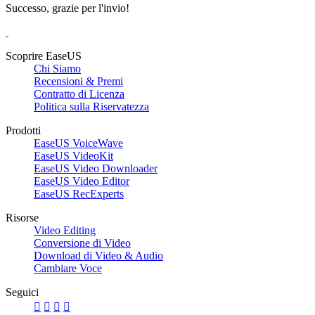
Successo, grazie per l'invio!
Scoprire EaseUS
Chi Siamo
Recensioni & Premi
Contratto di Licenza
Politica sulla Riservatezza
Prodotti
EaseUS VoiceWave
EaseUS VideoKit
EaseUS Video Downloader
EaseUS Video Editor
EaseUS RecExperts
Risorse
Video Editing
Conversione di Video
Download di Video & Audio
Cambiare Voce
Seguici



