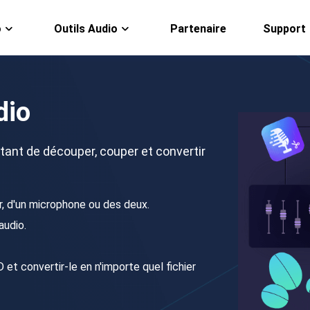
o
Outils Audio
Partenaire
Support
VideFlow Online
EaseUS VoiceWave
Workflows IA pour la 
Changer de voix en tem
dio
Video Downloader 
Télécharger gratuiteme
tant de découper, couper et convertir
EaseUS RecExpert
Enregistrer vidéo/au
ur, d'un microphone ou des deux.
audio.
D et convertir-le en n'importe quel fichier