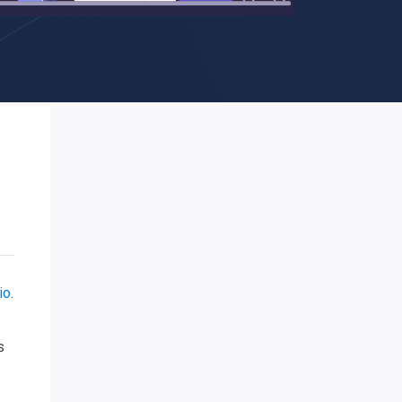
io
.
s