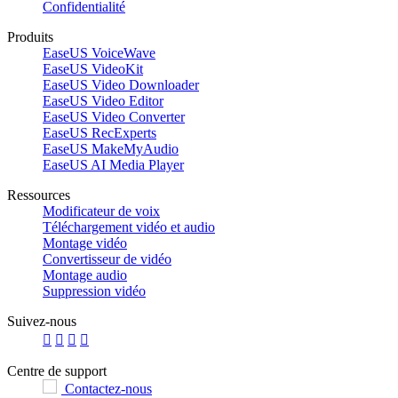
Confidentialité
Produits
EaseUS VoiceWave
EaseUS VideoKit
EaseUS Video Downloader
EaseUS Video Editor
EaseUS Video Converter
EaseUS RecExperts
EaseUS MakeMyAudio
EaseUS AI Media Player
Ressources
Modificateur de voix
Téléchargement vidéo et audio
Montage vidéo
Convertisseur de vidéo
Montage audio
Suppression vidéo
Suivez-nous




Centre de support
Contactez-nous