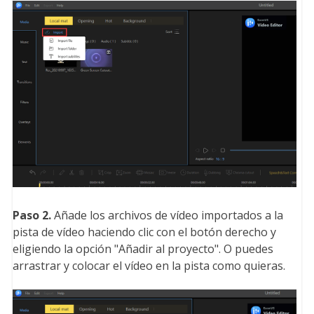
Paso 2.
Añade los archivos de vídeo importados a la
pista de vídeo haciendo clic con el botón derecho y
eligiendo la opción "Añadir al proyecto". O puedes
arrastrar y colocar el vídeo en la pista como quieras.