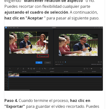
eligiendo
"Mantener relación de aspecto"
o no.
Puedes recortar con flexibilidad cualquier parte
ajustando el cuadro de selección
. A continuación,
haz clic en "Aceptar
" para pasar al siguiente paso.
Paso 4.
Cuando termine el proceso,
haz clic en
"Exportar"
para guardar el vídeo recortado. Puedes