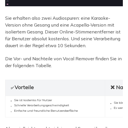
Sie erhalten also zwei Audiospuren: eine Karaoke-
Version ohne Gesang und eine Acapella-Version mit
isoliertem Gesang. Dieser Online-Stimmenentferner ist
für Benutzer absolut kostenlos. Und seine Verarbeitung
dauert in der Regel etwa 10 Sekunden.
Die Vor- und Nachteile von Vocal Remover finden Sie in
der folgenden Tabelle.
Vorteile
❌ Nach
✅
Sie ist kostenlos für Nutzer
Sie könne
Schnelle Verarbeitungsgeschwindigkeit
Es werden
Einfache und freundliche Benutzeroberfläche