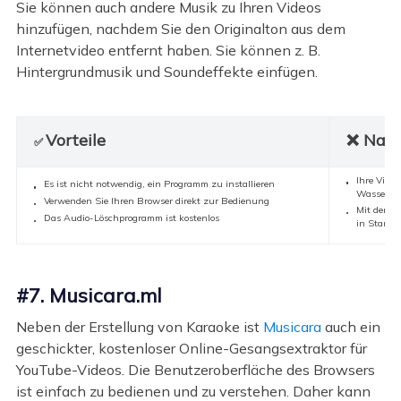
Sie können auch andere Musik zu Ihren Videos
hinzufügen, nachdem Sie den Originalton aus dem
Internetvideo entfernt haben. Sie können z. B.
Hintergrundmusik und Soundeffekte einfügen.
Vorteile
❌ Nach
✅
Ihre Video
Es ist nicht notwendig, ein Programm zu installieren
Wasserze
Verwenden Sie Ihren Browser direkt zur Bedienung
Mit der k
Das Audio-Löschprogramm ist kostenlos
in Standar
#7. Musicara.ml
Neben der Erstellung von Karaoke ist
Musicara
auch ein
geschickter, kostenloser Online-Gesangsextraktor für
YouTube-Videos. Die Benutzeroberfläche des Browsers
ist einfach zu bedienen und zu verstehen. Daher kann