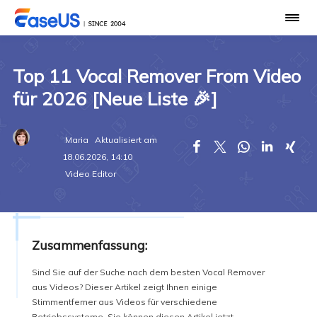
Top 11 Vocal Remover From Video
für 2026 [Neue Liste 🎉]
Maria
Aktualisiert am





18.06.2026, 14:10
Video Editor
Zusammenfassung:
Sind Sie auf der Suche nach dem besten Vocal Remover
aus Videos? Dieser Artikel zeigt Ihnen einige
Stimmentferner aus Videos für verschiedene
Betriebssysteme. Sie können diesen Artikel jetzt