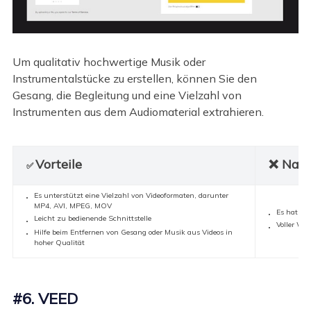
Um qualitativ hochwertige Musik oder
Instrumentalstücke zu erstellen, können Sie den
Gesang, die Begleitung und eine Vielzahl von
Instrumenten aus dem Audiomaterial extrahieren.
Vorteile
❌ Nach
✅
Es unterstützt eine Vielzahl von Videoformaten, darunter
MP4, AVI, MPEG, MOV
Es hat ei
Leicht zu bedienende Schnittstelle
Voller We
Hilfe beim Entfernen von Gesang oder Musik aus Videos in
hoher Qualität
#6. VEED