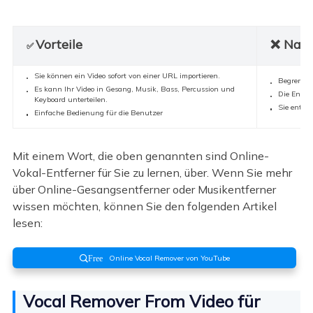
Vorteile
❌ Nach
✅
Sie können ein Video sofort von einer URL importieren.
Begrenzte
Es kann Ihr Video in Gesang, Musik, Bass, Percussion und
Die Entna
Keyboard unterteilen.
Sie enthä
Einfache Bedienung für die Benutzer
Mit einem Wort, die oben genannten sind Online-
Vokal-Entferner für Sie zu lernen, über. Wenn Sie mehr
über Online-Gesangsentferner oder Musikentferner
wissen möchten, können Sie den folgenden Artikel
lesen:
Online Vocal Remover von YouTube
Free
Vocal Remover From Video für