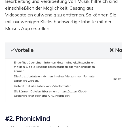
Bearbeitung und Verarbeitung von Musik hilfreich sind,
einschließlich der Möglichkeit, Gesang aus
Videodateien aufwendig zu entfernen. So können Sie
mit nur wenigen Klicks hochwertige Inhalte mit der
Moises App erstellen.
Vorteile
❌ Nach
✅
Er verfügt über einen internen Geschwindigkeitswechsler,
mit dem Sie die Tonspur beschleunigen oder verlangsamen
können
Die Ausgabedateien können in einer Vielzahl von Formaten
Die kosten
exportiert werden.
Unterstützt alle Arten von Videoformaten
Sie können Dateien über einen unterstützten Cloud-
Speicherdienst oder eine URL hochladen
#2. PhonicMind