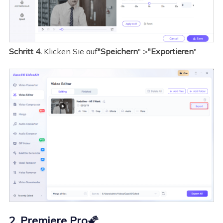
Schritt 4.
Klicken Sie auf
"Speichern
" >
"Exportieren
".
2. Premiere Pro🌠