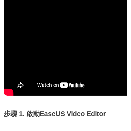
步驟 1. 啟動EaseUS Video Editor