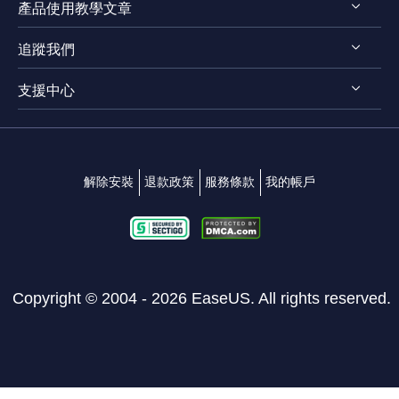
產品使用教學文章
評測 & 獎項
EaseUS VoiceWave
法律聲明
追蹤我們
EaseUS VideoKit
影片剪輯技巧
隱私權政策
EaseUS Video Downloader
支援中心




影片轉檔技巧
EaseUS Video Editor
影片 & 音訊下載
連絡支援團隊
EaseUS Video Converter
變聲技巧
解除安裝
退款政策
服務條款
我的帳戶
EaseUS RecExperts
EaseUS MakeMyAudio
Copyright ©
2004 - 2026
EaseUS. All rights reserved.