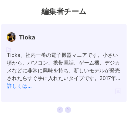
編集者チーム
Tioka
Tioka、社内一番の電子機器マニアです。小さい
頃から、パソコン、携帯電話、ゲーム機、デジカ
メなどに非常に興味を持ち、新しいモデルが発売
されたらすぐ手に入れたいタイプです。2017年か
らEaseUS Softwareに加入し、大興味をもって
詳しくは...
日本のユーザーにITに関するナレッジを紹介して
います。現在、データ復元、データバックアッ
プ、ディスククローン、パーティション・ディス
クの管理、または、PC引越しなどの分野に取り
組んでいます。日本の皆様がよくある問題を収集