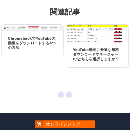
し、様々なパソコンエラーの対処法、データ復元
関連記事
の方法、SSD換装の方法やディスクの最適化方法
などについて、数多くの記事を書きました。現時
点（2019年8月21日）まで、彼が書いた記事の閲
覧数はなんと550万回に突破！つまり、日本のユ
ChromebookでYouTubeの
ーザーは、合計5,500,000回彼の記事を読んで問
動画をダウンロードする4つ
の方法
YouTube動画に最適な無料
題を解決しました。仕事や記事作成以外、彼は大
ダウンロードマネージャー
部分の時間をタブレット・スマホを弄ること、ゲ
👉どちらを選択しますか？
ーミングなどに使っている男の子です。…
オンラインストア
