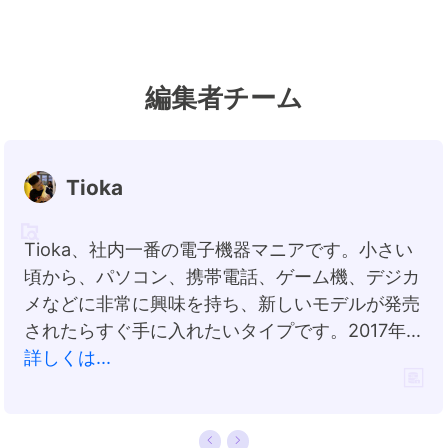
編集者チーム
Tioka
Tioka、社内一番の電子機器マニアです。小さい
頃から、パソコン、携帯電話、ゲーム機、デジカ
メなどに非常に興味を持ち、新しいモデルが発売
されたらすぐ手に入れたいタイプです。2017年か
らEaseUS Softwareに加入し、大興味をもって
詳しくは...
日本のユーザーにITに関するナレッジを紹介して
います。現在、データ復元、データバックアッ
プ、ディスククローン、パーティション・ディス