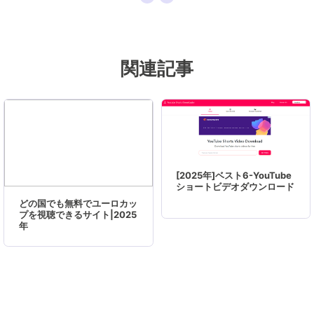
クの管理、または、PC引越しなどの分野に取り
組んでいます。日本の皆様がよくある問題を収集
し、様々なパソコンエラーの対処法、データ復元
関連記事
の方法、SSD換装の方法やディスクの最適化方法
などについて、数多くの記事を書きました。現時
点（2019年8月21日）まで、彼が書いた記事の閲
覧数はなんと550万回に突破！つまり、日本のユ
ーザーは、合計5,500,000回彼の記事を読んで問
題を解決しました。仕事や記事作成以外、彼は大
[2025年]ベスト6-YouTube
部分の時間をタブレット・スマホを弄ること、ゲ
ショートビデオダウンロード
ーミングなどに使っている男の子です。…
どの国でも無料でユーロカッ
プを視聴できるサイト|2025
年