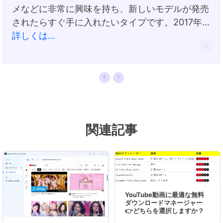
メなどに非常に興味を持ち、新しいモデルが発売
されたらすぐ手に入れたいタイプです。2017年か
らEaseUS Softwareに加入し、大興味をもって
詳しくは...
日本のユーザーにITに関するナレッジを紹介して
います。現在、データ復元、データバックアッ
プ、ディスククローン、パーティション・ディス
クの管理、または、PC引越しなどの分野に取り
組んでいます。日本の皆様がよくある問題を収集
し、様々なパソコンエラーの対処法、データ復元
関連記事
の方法、SSD換装の方法やディスクの最適化方法
などについて、数多くの記事を書きました。現時
点（2019年8月21日）まで、彼が書いた記事の閲
覧数はなんと550万回に突破！つまり、日本のユ
ーザーは、合計5,500,000回彼の記事を読んで問
YouTube動画に最適な無料
題を解決しました。仕事や記事作成以外、彼は大
ダウンロードマネージャー
部分の時間をタブレット・スマホを弄ること、ゲ
👉どちらを選択しますか？