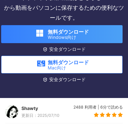
から動画をパソコンに保存するための便利なツ
ールです。
無料ダウンロード
Windows向け

安全ダウンロード
無料ダウンロード
Mac向け

安全ダウンロード
2488
利用者
|
6
分で読める
Shawty
更新日：2025/07/10