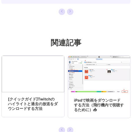
います。現在、データ復元、データバックアッ
プ、ディスククローン、パーティション・ディス
クの管理、または、PC引越しなどの分野に取り
組んでいます。日本の皆様がよくある問題を収集
し、様々なパソコンエラーの対処法、データ復元
関連記事
の方法、SSD換装の方法やディスクの最適化方法
などについて、数多くの記事を書きました。現時
点（2019年8月21日）まで、彼が書いた記事の閲
覧数はなんと550万回に突破！つまり、日本のユ
ーザーは、合計5,500,000回彼の記事を読んで問
題を解決しました。仕事や記事作成以外、彼は大
部分の時間をタブレット・スマホを弄ること、ゲ
ーミングなどに使っている男の子です。…
[クイックガイド]Twitchの
iPadで映画をダウンロード
ハイライトと過去の放送をダ
する方法（飛行機内で視聴す
ウンロードする方法
るために）📥