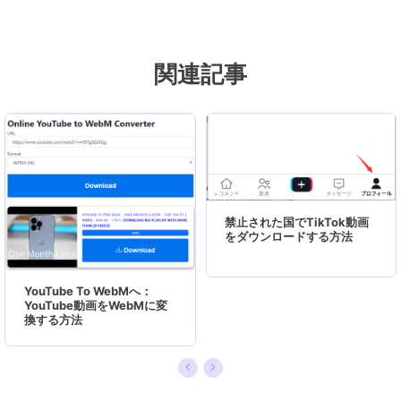
クの管理、または、PC引越しなどの分野に取り
組んでいます。日本の皆様がよくある問題を収集
し、様々なパソコンエラーの対処法、データ復元
関連記事
の方法、SSD換装の方法やディスクの最適化方法
などについて、数多くの記事を書きました。現時
点（2019年8月21日）まで、彼が書いた記事の閲
覧数はなんと550万回に突破！つまり、日本のユ
ーザーは、合計5,500,000回彼の記事を読んで問
題を解決しました。仕事や記事作成以外、彼は大
部分の時間をタブレット・スマホを弄ること、ゲ
禁止された国でTikTok動画
をダウンロードする方法
ーミングなどに使っている男の子です。…
YouTube To WebMへ：
YouTube動画をWebMに変
換する方法