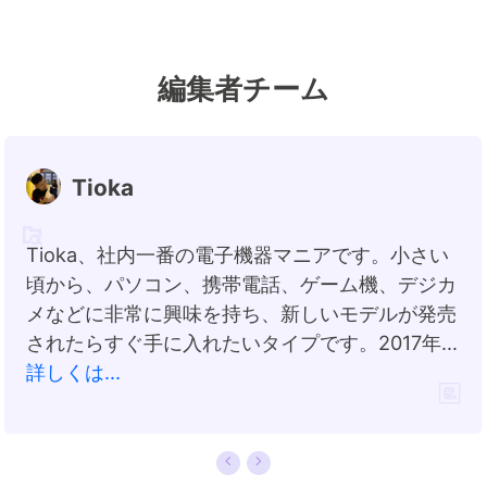
編集者チーム
Tioka
Tioka、社内一番の電子機器マニアです。小さい
頃から、パソコン、携帯電話、ゲーム機、デジカ
メなどに非常に興味を持ち、新しいモデルが発売
されたらすぐ手に入れたいタイプです。2017年か
らEaseUS Softwareに加入し、大興味をもって
詳しくは...
日本のユーザーにITに関するナレッジを紹介して
います。現在、データ復元、データバックアッ
プ、ディスククローン、パーティション・ディス