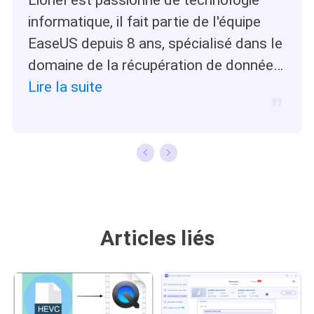
informatique, il fait partie de l'équipe
EaseUS depuis 8 ans, spécialisé dans le
domaine de la récupération de données,
de la gestion de partition, de la
Lire la suite
sauvegarde de données.…
Articles liés