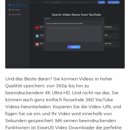
Und das Beste daran? Sie können Videos in hoher
Qualität speichern, von 360p bis hin zu
beeindruckendem 4K Ultra HD. Und nicht nur das, Sie
können auch ganz einfach fesselnde 360 YouTube
Videos herunterladen. Kopieren Sie die Video-URL und
fügen Sie sie ein, und Ihr Video wird innerhalb von
Sekunden gespeichert. Mit seinen beeindruckenden
Funktionen ist EaseUS Video Downloader die perfekte