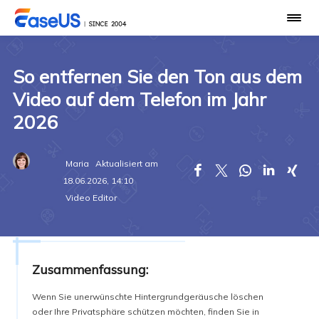
So entfernen Sie den Ton aus dem
Video auf dem Telefon im Jahr
2026
Maria
Aktualisiert am





18.06.2026, 14:10
Video Editor
Zusammenfassung:
Wenn Sie unerwünschte Hintergrundgeräusche löschen
oder Ihre Privatsphäre schützen möchten, finden Sie in