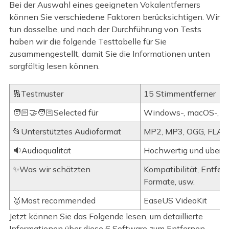
Bei der Auswahl eines geeigneten Vokalentferners
können Sie verschiedene Faktoren berücksichtigen. Wir
tun dasselbe, und nach der Durchführung von Tests
haben wir die folgende Testtabelle für Sie
zusammengestellt, damit Sie die Informationen unten
sorgfältig lesen können.
🔢Testmuster
15 Stimmentferner
🧑🏻‍🤝‍🧑🏻Selected für
Windows-, macOS-, iO
📂Unterstütztes Audioformat
MP2, MP3, OGG, FLAC
🔉Audioqualität
Hochwertig und übersi
✨Was wir schätzten
Kompatibilität, Entfer
Formate, usw.
🥇Most recommended
EaseUS VideoKit
Jetzt können Sie das Folgende lesen, um detaillierte
Informationen über diese 6 Software zum Entfernen