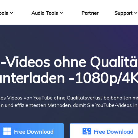
ools
Audio Tools
Partner
Support
VideFlow Online
EaseUS VoiceWav
KI-gestützte E-Comme
Stimme echtzeit ände
Videos ohne Qualitä
Video Downloader 
YouTube Video auf M
unterladen -1080p/4
VideoKit
All-in-One Video-Toolk
s Videos von YouTube ohne Qualitätsverlust beibehalten möch
sten und effizientesten Methoden, damit Sie YouTube-Videos i
Free Download
Free Download