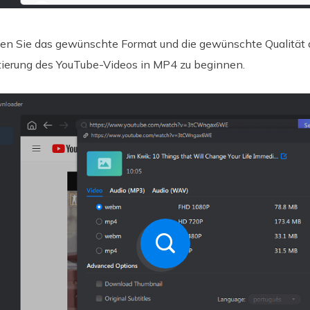
n Sie das gewünschte Format und die gewünschte Qualität au
tierung des YouTube-Videos in MP4 zu beginnen.