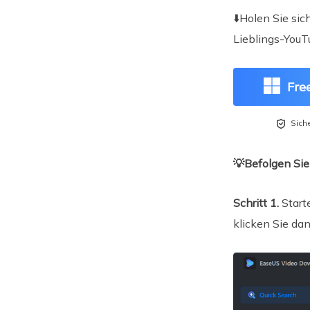
⬇️Holen Sie sic
Lieblings-YouT
Fre

Sich
💡Befolgen Sie
Schritt 1.
Start
klicken Sie dan