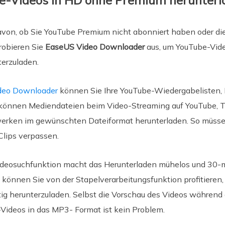
e-Videos in HD ohne Premium herunterl
on, ob Sie YouTube Premium nicht abonniert haben oder die
probieren Sie
EaseUS Video Downloader
aus, um YouTube-Vide
erzuladen.
deo Downloader
können Sie Ihre YouTube-Wiedergabelisten,
 können Mediendateien beim Video-Streaming auf YouTube, T
erken im gewünschten Dateiformat herunterladen. So müssen
Clips verpassen.
ideosuchfunktion macht das Herunterladen mühelos und 30-mal
 können Sie von der Stapelverarbeitungsfunktion profitiere
tig herunterzuladen. Selbst die Vorschau des Videos währen
Videos in das MP3- Format ist kein Problem.