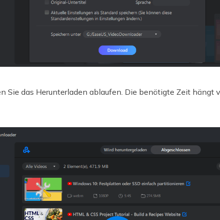
n Sie das Herunterladen ablaufen. Die benötigte Zeit hängt