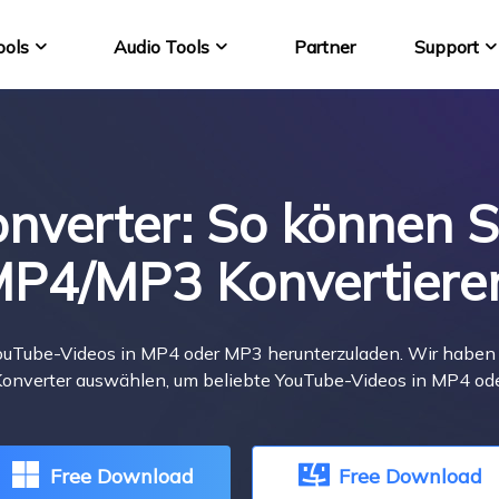
ools
Audio Tools
Partner
Support
VideFlow Online
EaseUS VoiceWav
KI-gestützte E-Comme
Stimme echtzeit ände
nverter: So können S
Video Downloader 
YouTube Video auf M
P4/MP3 Konvertiere
VideoKit
All-in-One Video-Toolk
ouTube-Videos in MP4 oder MP3 herunterzuladen. Wir haben
onverter auswählen, um beliebte YouTube-Videos in MP4 o
Free Download
Free Download