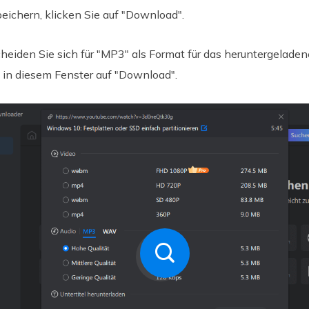
peichern, klicken Sie auf "Download".
heiden Sie sich für "MP3" als Format für das heruntergeladen
e in diesem Fenster auf "Download".