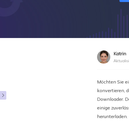
Katrin
Aktualis
">
Möchten Sie e
konvertieren, 

Downloader. Da
einige zuverlä
herunterladen.