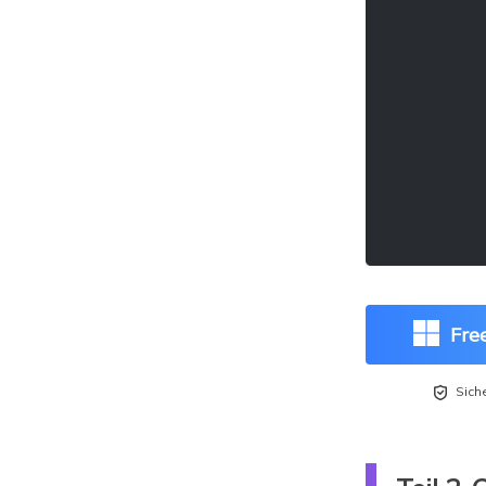
Fre

Sich