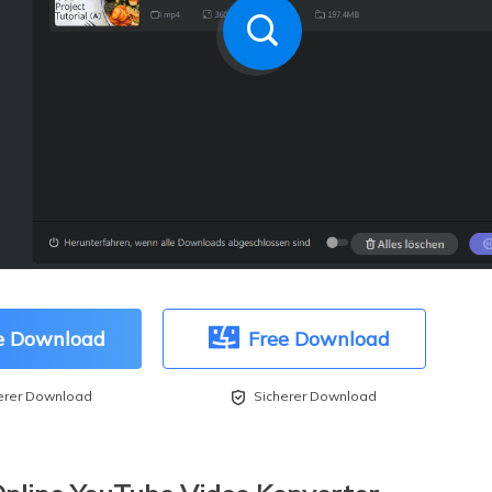
e Download
Free Download

erer Download
Sicherer Download