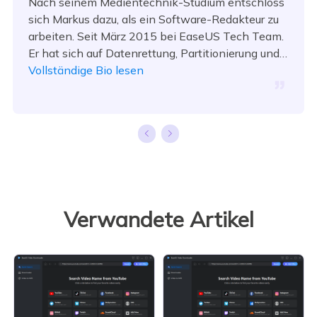
Nach seinem Medientechnik-Studium entschloss
sich Markus dazu, als ein Software-Redakteur zu
arbeiten. Seit März 2015 bei EaseUS Tech Team.
Er hat sich auf Datenrettung, Partitionierung und
Datensicherung spezialisiert.…
Vollständige Bio lesen
Verwandete Artikel