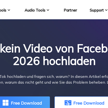
ools
Audio Tools
Partner
Support
VideFlow Online
EaseUS VoiceWav
KI-gestützte E-Comme
Stimme echtzeit ände
 kein Video von Faceb
Video Downloader 
YouTube Video auf M
2026 hochladen
VideoKit
All-in-One Video-Toolk
ok hochladen und fragen sich, warum? In diesem Artikel erfa
n, warum das nicht geht und wie Sie das Problem beheben. L
Free Download
Free Download