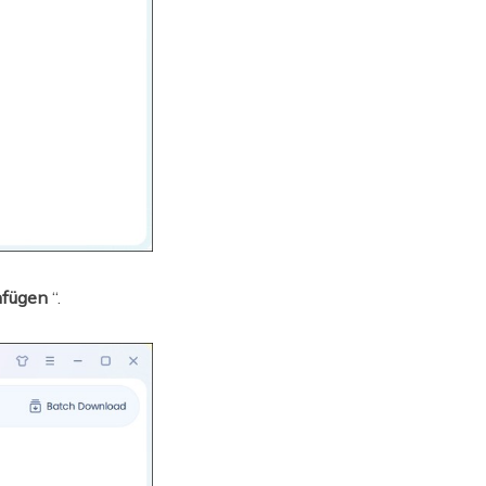
nfügen
“.