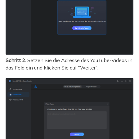
Schritt 2.
Setzen Sie die Adresse des YouTube-Videos in
das Feld ein und klicken Sie auf "Weiter".