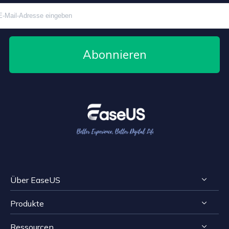
Abonnieren
Über EaseUS
Produkte
Impressum
Ressourcen
Reviews & Awards