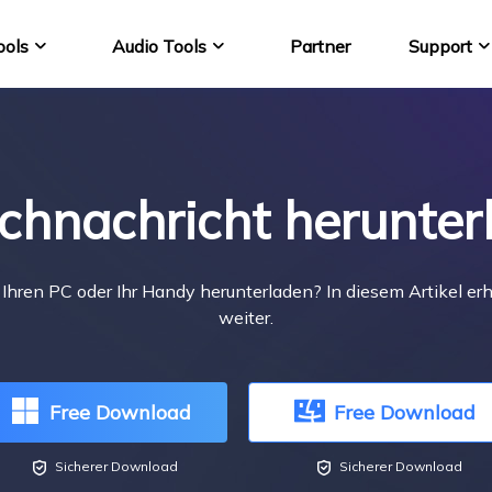
ools
Audio Tools
Partner
Support
VideFlow Online
EaseUS VoiceWav
KI-gestützte E-Comme
Stimme echtzeit ände
chnachricht herunte
Video Downloader 
YouTube Video auf M
VideoKit
hren PC oder Ihr Handy herunterladen? In diesem Artikel er
All-in-One Video-Toolk
weiter.
Free Download
Free Download


Sicherer Download
Sicherer Download