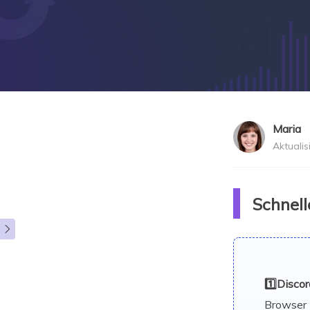
Maria
Aktualis
">
Schnell

1️⃣Disco
Browser 