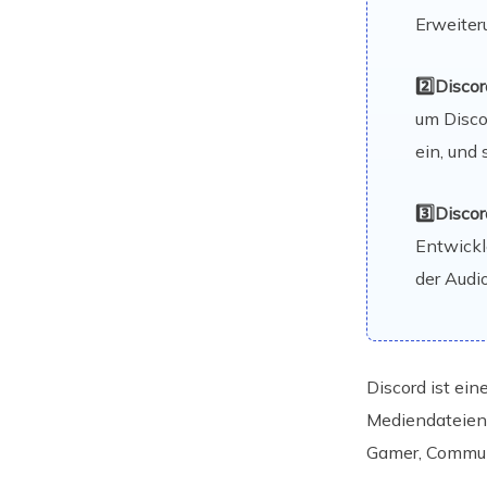
Erweiter
2️⃣Disco
um Disco
ein, und
3️⃣Disco
Entwickle
der Audi
Discord ist ei
Mediendateien 
Gamer, Communi